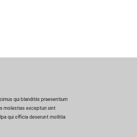
imus qui blanditiis praesentium
s molestias excepturi sint
pa qui officia deserunt mollitia